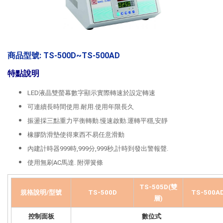
商品型號: TS-500D~TS-500AD
特點說明
LED液晶雙螢幕數字顯示實際轉速於設定轉速
可連續長時間使用.耐用.使用年限長久
振盪採三點重力平衡轉動.慢速啟動.運轉平穩,安靜
橡膠防滑墊使得東西不易任意滑動
內建計時器999時,999分,999秒,計時到發出警報聲.
使用無刷AC馬達. 附彈簧條
TS-505D(雙
規格說明/型號
TS-500D
TS-500A
層)
控制面板
數位式