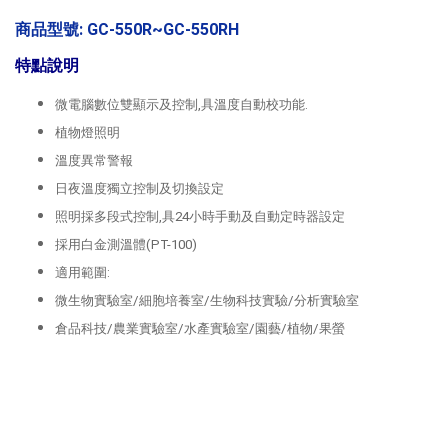
商品型號: GC-550R~GC-550RH
特點說明
微電腦數位雙顯示及控制,具溫度自動校功能.
植物燈照明
溫度異常警報
日夜溫度獨立控制及切換設定
照明採多段式控制,具24小時手動及自動定時器設定
採用白金測溫體(PT-100)
適用範圍:
微生物實驗室/細胞培養室/生物科技實驗/分析實驗室
倉品科技/農業實驗室/水產實驗室/園藝/植物/果螢