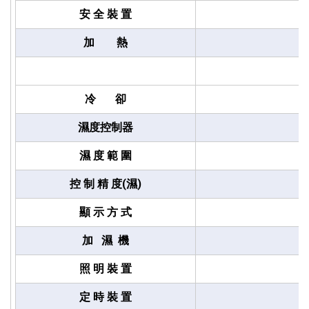
安 全 裝 置
加 熱
冷 卻
濕度控制器
濕 度 範 圍
控 制 精 度(濕)
顯 示 方 式
加 濕 機
照 明 裝 置
定 時 裝 置