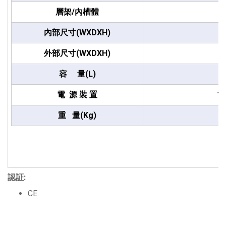
層架/內槽體
內部尺寸(WXDXH)
外部尺寸(WXDXH)
容 量(L)
電 源 裝 置
11
重 量(Kg)
認証:
CE