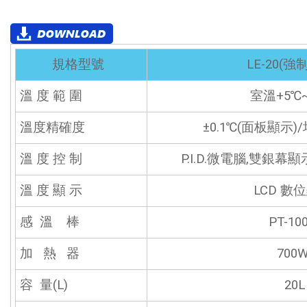
規格型號
LE-20(強
溫 度 範 圍
室溫+5℃~
溫度精確度
±0.1℃(面板顯示)
溫 度 控 制
P.I.D.微電腦,雙銀
溫 度 顯 示
LCD 數
感 溫 棒
PT-10
加 熱 器
700
容 量(L)
20L