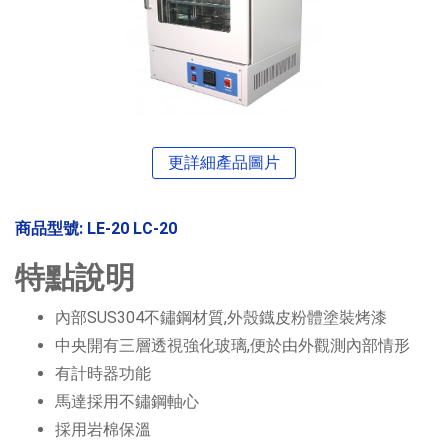
更詳細產品圖片
商品型號: LE-20 LC-20
特點說明
內部SUS304不鏽鋼材質,外殼鐡皮粉體塗裝烤漆
中央開有三層透視強化玻璃,便於由外觀測內部情形
有計時器功能
馬達採用不鏽鋼軸心
採用岩棉保溫