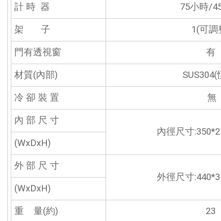
計 時 器
75小時/4
架 子
1(可調
門有透視窗
有
材質(內部)
SUS304
冷 卻 裝 置
無
內 部 尺 寸
內徑尺寸:350*2
(WxDxH)
外 部 尺 寸
外徑尺寸:440*3
(WxDxH)
重 量(約)
23