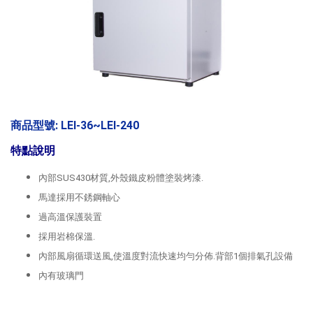
商品型號: LEI-36~LEI-240
特點說明
內部SUS430材質,外殼鐵皮粉體塗裝烤漆.
馬達採用不銹鋼軸心
過高溫保護裝置
採用岩棉保溫.
內部風扇循環送風,使溫度對流快速均勻分佈.背部1個排氣孔設備
內有玻璃門