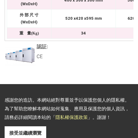
400 x 300 x 300 mm
500x
(WxDxH)
外 部 尺 寸
520 x420 x595 mm
620x
(WxDxH)
重
量(Kg)
34
認証:
CE
通訊地址:
新北市中和區中山路二段365巷2弄1號3樓
感謝您的造訪。本網站絕對尊重並予以保護您個人的隱私權。
電話: 886-02-2226-7636 傳真: 886-02-2226-4718
為了幫助您瞭解本網站如何蒐集、應用及保護您的個人資訊，
Email:
sales@yihder-lab.com
請務必詳細閱讀本站的「
隱私權保護政策
」。謝謝！
Copyright © 2026
裕德科技有限公司
All rights reserved.
-
隱私權政策
接受並繼續瀏覽