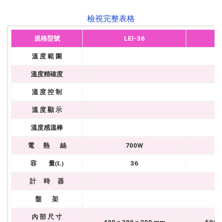
檢視完整表格
規格
型號
LEI-36
溫 度 範 圍
溫度精確度
溫 度 控 制
溫 度 顯 示
溫度感溫棒
電 熱 絲
700W
容 量(L)
36
計 時 器
盤
架
2
內 部 尺 寸