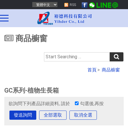
RSS
商品櫥窗
首頁
>
商品櫥窗
GC系列-植物生長箱
欲詢問下列產品詳細資料, 請於
勾選後,再按
全部選取
取消全選