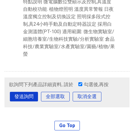
特點說明 微電腦數位雙顯示及控制,具溫度
自動校功能. 植物燈照明 溫度異常警報 日夜
溫度獨立控制及切換設定 照明採多段式控
制,具24小時手動及自動定時器設定 採用白
金測溫體(PT-100) 適用範圍: 微生物實驗室/
細胞培養室/生物科技實驗/分析實驗室 倉品
科技/農業實驗室/水產實驗室/園藝/植物/果
螢
欲詢問下列產品詳細資料, 請於
勾選後,再按
全部選取
取消全選
Go Top